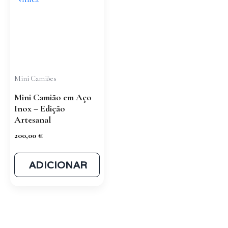
Mini Camiões
Mini Camião em Aço
Inox – Edição
Artesanal
200,00
€
ADICIONAR