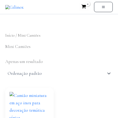
Skip
to
content
Início
/ Mini Camiões
Mini Camiões
Apenas um resultado